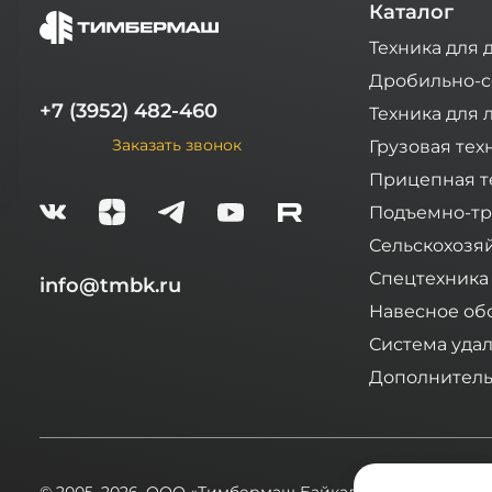
Каталог
Техника для 
Дробильно-с
+7 (3952) 482-460
Техника для 
Заказать звонок
Грузовая тех
Прицепная т
Подъемно-тр
Сельскохозя
Спецтехника
info@tmbk.ru
Навесное об
Система уда
Дополнитель
© 2005–2026,
ООО «Тимбермаш Байкал»