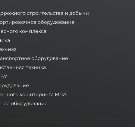
дорожного строительства и добычи
ортировочное оборудование
лесного комплекса
ника
ехника
анспортное оборудование
йственная техника
 БУ
орудование
ленного мониторинга MRA
ное оборудование
Компания «Тимбермаш» - ваш надежный поставщик спецт