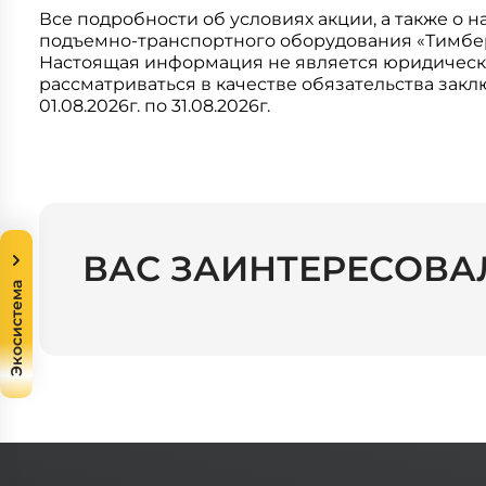
Системы 3D нивелирования
Грейферные захваты
Все подробности об условиях акции, а также о
подъемно-транспортного оборудования «Тимберм
Посевная техника
Настоящая информация не является юридическ
Мини-погрузчики
рассматриваться в качестве обязательства зак
01.08.2026г. по 31.08.2026г.
ВАС ЗАИНТЕРЕСОВА
Экосистема