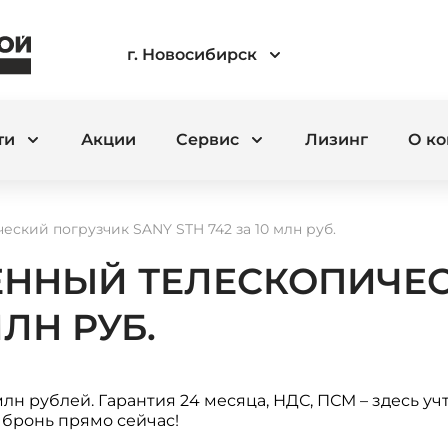
г. Новосибирск
ти
Акции
Сервис
Лизинг
О к
ский погрузчик SANY STH 742 за 10 млн руб.
ЕННЫЙ ТЕЛЕСКОПИЧЕС
МЛН РУБ.
лн рублей. Гарантия 24 месяца, НДС, ПСМ – здесь учт
 бронь прямо сейчас!