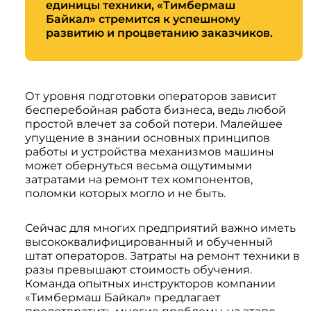
единицы техники, «Тимбермаш
Системы 3D нивелирования
Грейферные захваты
Байкал» стремится к успешному
Посевная техника
развитию и процветанию заказчиков.
Мини-погрузчики
От уровня подготовки операторов зависит
бесперебойная работа бизнеса, ведь любой
простой влечет за собой потери. Малейшее
упущение в знании основных принципов
работы и устройства механизмов машины
может обернуться весьма ощутимыми
затратами на ремонт тех компонентов,
поломки которых могло и не быть.
Сейчас для многих предприятий важно иметь
высококвалифицированный и обученный
штат операторов. Затраты на ремонт техники в
разы превышают стоимость обучения.
Команда опытных инструкторов компании
«Тимбермаш Байкал» предлагает
предотвратить многие проблемы на этапе