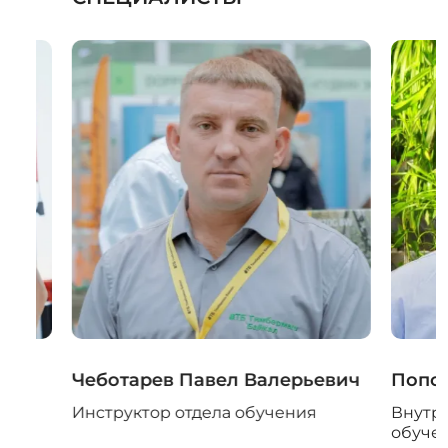
ич
Чеботарев Павел Валерьевич
Попов
Инструктор отдела обучения
Внутр
обуче