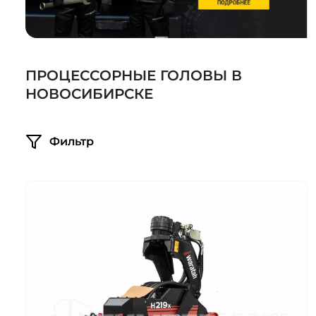
Системы 3D нивелирования
Грейферные захваты
Посевная техника
Мини-погрузчики
ПРОЦЕССОРНЫЕ ГОЛОВЫ В
НОВОСИБИРСКЕ
Фильтр