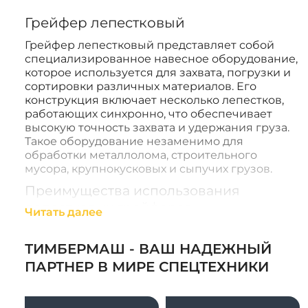
Грейфер лепестковый
Грейфер лепестковый представляет собой
специализированное навесное оборудование,
которое используется для захвата, погрузки и
сортировки различных материалов. Его
конструкция включает несколько лепестков,
работающих синхронно, что обеспечивает
высокую точность захвата и удержания груза.
Такое оборудование незаменимо для
обработки металлолома, строительного
мусора, крупнокусковых и сыпучих грузов.
Преимущества использования
лепестковых грейферов
Читать далее
Универсальность применения:
лепестковый грейфер может быть
ТИМБЕРМАШ - ВАШ НАДЕЖНЫЙ
установлен на экскаваторы, краны и
ПАРТНЕР В МИРЕ СПЕЦТЕХНИКИ
погрузчики, превращая их в
многофункциональную спецтехнику. Это
оборудование успешно используется в