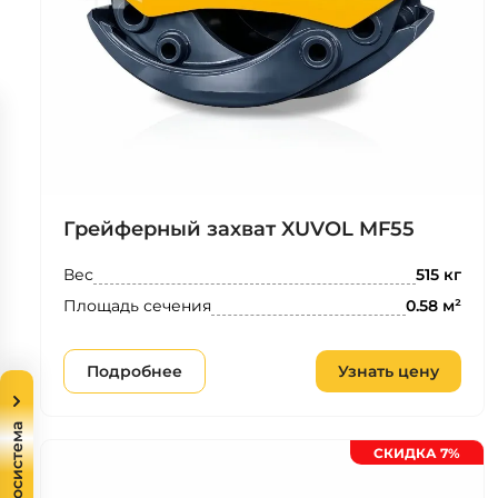
Грейферный захват XUVOL MF55
Вес
515 кг
Площадь сечения
0.58 м²
Подробнее
Узнать цену
Экосистема
СКИДКА 7%