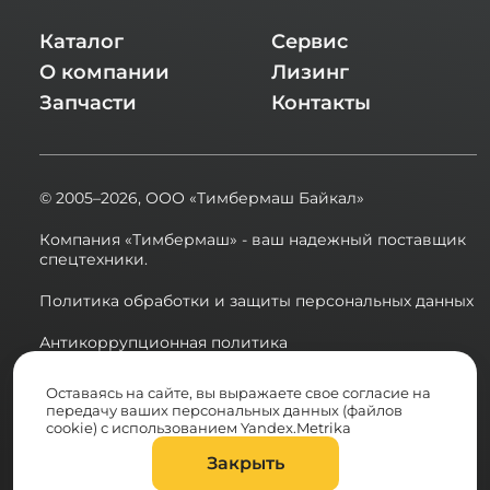
Каталог
Сервис
О компании
Лизинг
Запчасти
Контакты
© 2005–2026,
ООО «Тимбермаш Байкал»
Компания «Тимбермаш» - ваш надежный поставщик
спецтехники.
Политика обработки и защиты персональных данных
Антикоррупционная политика
Сводная ведомость результатов проведения СОУТ в
Оставаясь на сайте, вы выражаете свое согласие на
2025 году
передачу ваших персональных данных (файлов
cookie) с использованием Yandex.Metrika
Разработка сайта:
Закрыть