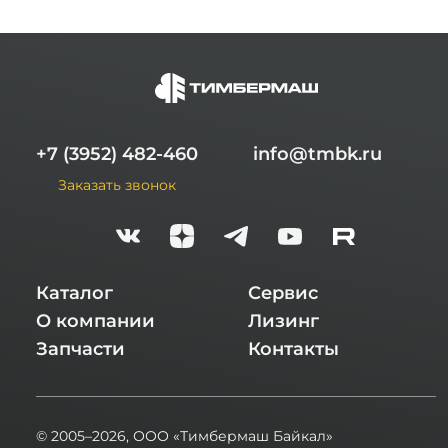
Gear относится к современным
автоматизированным КПП, которые
требуют точной диагностики,
качественных запасных частей и
профессионального подхода к
выполнению ремонтных работ. Наши
специалисты обладают большим опытом
+7 (3952) 482-460
info@tmbk.ru
работы с Fast Gear, ZF и китайскими
трансмиссиями, поэтому способны
Заказать звонок
выполнить как стандартное техническое
обслуживание, так и сложный
капитальный ремонт КПП Fast Gear с
полной разборкой, дефектовкой и
восстановлением агрегата.
Каталог
Сервис
На сайте компании подробно
О компании
Лизинг
представлена информация о наших
услугах: ремонт коробок передач,
Запчасти
Контакты
техническое обслуживание и ремонт
трансмиссий, диагностика КПП и
двигателя, подбор и установка запасных
частей, а также комплексное
© 2005–2026,
ООО «Тимбермаш Байкал»
обслуживание коробки переключения