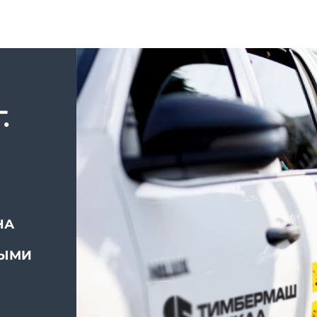
.
НА
ВЫМИ