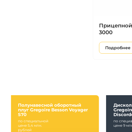
Прицепной
3000
Подробнее
Полунавесной оборотный
Дискол
плуг Gregoire Besson Voyager
Gregoir
S70
Discord
по специальной
по специ
цене 5,4 млн.
цене 9 мл
рублей