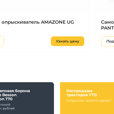
 опрыскиватель AMAZONE UG
Cамо
PANT
Узнать цену
Под
аповая борона
Распродажа
e Besson
тракторов YTO
on T70
Скидки вас приятно удивят!
альной
н. рублей