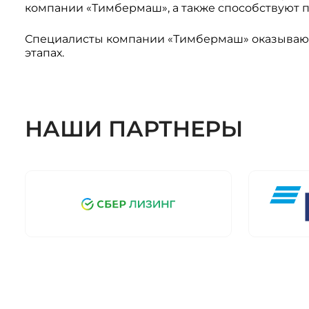
компании «Тимбермаш», а также способствуют
Системы 3D нивелирования
Грейферные захваты
Посевная техника
Специалисты компании «Тимбермаш» оказывают 
Мини-погрузчики
этапах.
НАШИ ПАРТНЕРЫ