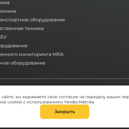
ника
ехника
анспортное оборудование
йственная техника
 БУ
орудование
ленного мониторинга MRA
ное оборудование
Компания «Тимбермаш» - ваш надежный поставщик спецт
а сайте, вы выражаете свое согласие на передачу ваших пе
ов cookie) с использованием Yandex.Metrika
Закрыть
нтикоррупционная политика
Сводная ведомость результато