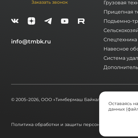
Заказать звонок
Грузовая тех
Прицепная т
Подъемно-тр
Сельскохозя
Спецтехника
info@tmbk.ru
Навесное об
Система уда
Дополнитель
© 2005–2026,
ООО «Тимбермаш Байкал»
Оставаясь н
данных (файл
Политика обработки и защиты персональных данных
А