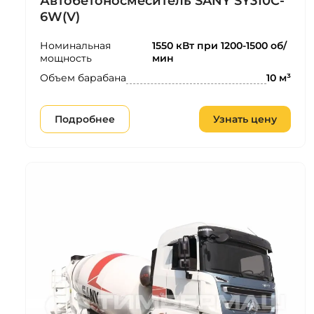
Автобетоносмеситель SANY SY310C-
6W(V)
Номинальная
1550 кВт при 1200-1500 об/
мощность
мин
Объем барабана
10 м³
Подробнее
Узнать цену