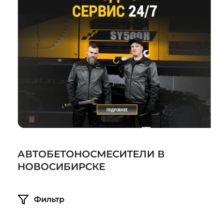
Системы 3D нивелирования
Грейферные захваты
Посевная техника
Мини-погрузчики
АВТОБЕТОНОСМЕСИТЕЛИ В
НОВОСИБИРСКЕ
Фильтр