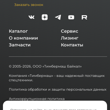
Заказать звонок
Обучение операторов и вводный инструктаж
по технике безопасности.
Полный список подкатегорий
трелевочных тракторов:
Каталог
Сервис
Новые трелевочные тракторы
О компании
Лизинг
Трелевочные тракторы на колесном ходу
Трелевочные тракторы John Deere
Запчасти
Контакты
Трелевочные тракторы БУ
© 2005–2026,
ООО «Тимбермаш Байкал»
Компания «Тимбермаш» - ваш надежный поставщик
спецтехники.
Политика обработки и защиты персональных данных
Антикоррупционная политика
Сводная ведомость результатов проведения СОУТ в
Оставаясь на сайте, вы выражаете свое согласие на