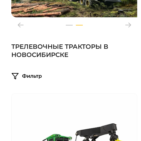
Системы 3D нивелирования
Грейферные захваты
Посевная техника
Мини-погрузчики
ТРЕЛЕВОЧНЫЕ ТРАКТОРЫ В
НОВОСИБИРСКЕ
Фильтр