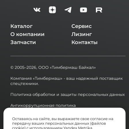
Каталог
Сервис
О компании
Лизинг
Запчасти
Контакты
© 2005–2026,
ООО «Тимбермаш Байкал»
Компания «Тимбермаш» - ваш надежный поставщик
спецтехники.
Политика обработки и защиты персональных данных
Антикоррупционная политика
Сводная ведомость результатов проведения СОУТ в
Оставаясь на сайте, вы выражаете свое согласие на
2025 году
передачу ваших персональных данных (файлов
cookie) с использованием Yandex.Metrika