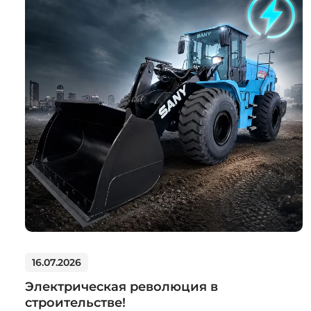
Системы 3D нивелирования
Грейферные захваты
Посевная техника
Мини-погрузчики
16.07.2026
Электрическая революция в
строительстве!