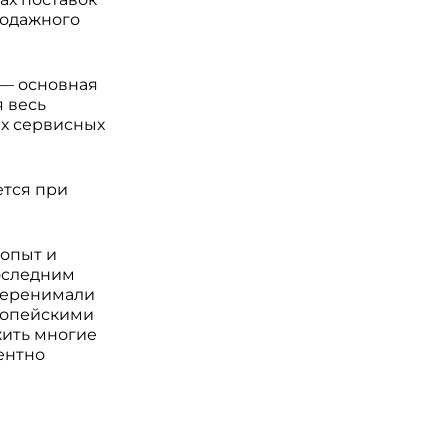
родажного
 — основная
 весь
ых сервисных
ется при
опыт и
оследним
перенимали
ропейскими
жить многие
ентно