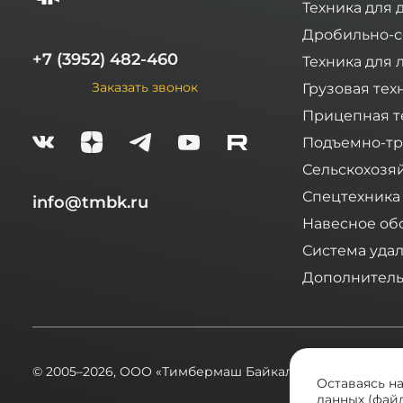
Техника для 
Дробильно-с
+7 (3952) 482-460
Техника для 
Заказать звонок
Грузовая тех
Прицепная т
Подъемно-тр
Сельскохозя
Спецтехника
info@tmbk.ru
Навесное об
Система уда
Дополнитель
© 2005–2026,
ООО «Тимбермаш Байкал»
Оставаясь н
данных (файл