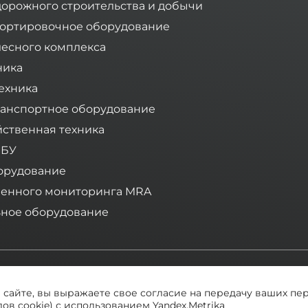
дорожного строительства и добычи
ортировочное оборудование
лесного комплекса
ника
ехника
анспортное оборудование
йственная техника
 БУ
орудование
ленного мониторинга MRA
ное оборудование
Компания «Тимбермаш» - ваш надежный поставщик спецт
а сайте, вы выражаете свое согласие на передачу ваших пе
ов cookie) с использованием Yandex.Metrika