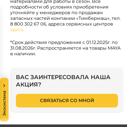
материалами для работы в сезон. Все
Системы 3D нивелирования
Грейферные захваты
подробности об условиях приобретения
Посевная техника
уточняйте у менеджеров по продажам
Мини-погрузчики
запасных частей компании «Тимбермаш», тел.
8 800 302 67 06, адреса сервисных центров
здесь
*Срок действия предложения с 01.12.2025г. по
31.08.2026г. Распространяется на товары MAYA
в наличии.
ВАС ЗАИНТЕРЕСОВАЛА НАША
АКЦИЯ?
Экосистема
СВЯЗАТЬСЯ СО МНОЙ