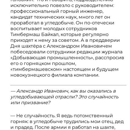
Системы 3D нивелирования
Грейферные захваты
исключительно повезло с руководителем:
Посевная техника
профессиональный горный инженер,
Мини-погрузчики
кандидат технических наук, много лет он
проработал в угледобыче. Он по-отечески
воспитывает молодых сотрудников
Тимбермаш Байкал, которые регулярно
приходят к нему за советом. А в преддверии
Дня шахтёра с Александром Ивановичем
побеседовали сотрудники редакции журнала
«Добывающая промышленность», расспросив
его о горняцком прошлом,
«тимбермашевском» настоящем и будущем
новокузнецкого филиала компании.
— Александр Иванович, как вы оказались в
угледобывающей отрасли? Это случайность
или призвание?
— Не случайность. Я ведь потомственный
горняк: в угледобыче трудились мои отец, дед
и прадед. После армии я работал на шахте,