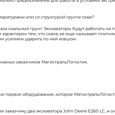
иально предназначены для работы в условиях экстр
ературами или со структурой грунта тоже?
раза скальный грунт. Экскаваторы будут работать на 
 характерен тем, что скала, ее еще называют плитня
им усилием ударить по ней ковшом.
сновных заказчиков МагистральЛогистик.
не первое оборудование, которое МагистральЛогисти
и заказчику два экскаватора John Deere E260 LC, и о