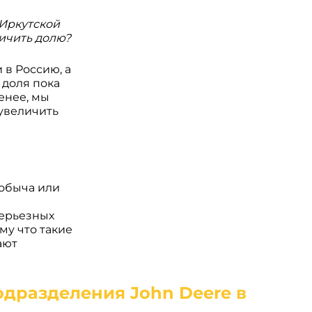
 Иркутской
ичить долю?
 в Россию, а
 доля пока
енее, мы
 увеличить
добыча или
серьезных
му что такие
ают