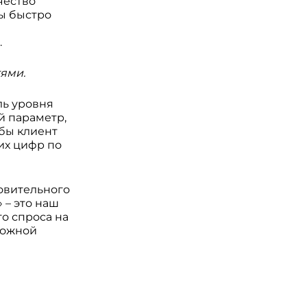
чество
ы быстро
.
тями.
ль уровня
й параметр,
бы клиент
ких цифр по
товительного
 – это наш
о спроса на
ложной