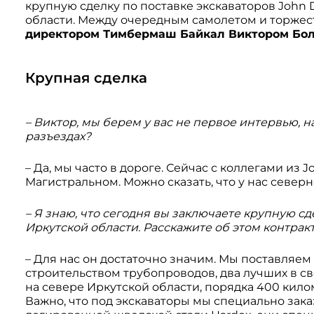
крупную сделку по поставке экскаваторов John 
Системы 3D нивелирования
Грейферные захваты
области. Между очередным самолетом и торжес
Посевная техника
директором Тимбермаш Байкал Виктором Бо
Мини-погрузчики
Крупная сделка
– Виктор, мы берем у вас не первое интервью, н
разъездах?
– Да, мы часто в дороге. Сейчас с коллегами из J
Магистральном. Можно сказать, что у нас северн
– Я знаю, что сегодня вы заключаете крупную сд
Иркутской области. Расскажите об этом контракт
– Для нас он достаточно значим. Мы поставляе
строительством трубопроводов, два лучших в сво
на севере Иркутской области, порядка 400 килом
Важно, что под экскаваторы мы специально за