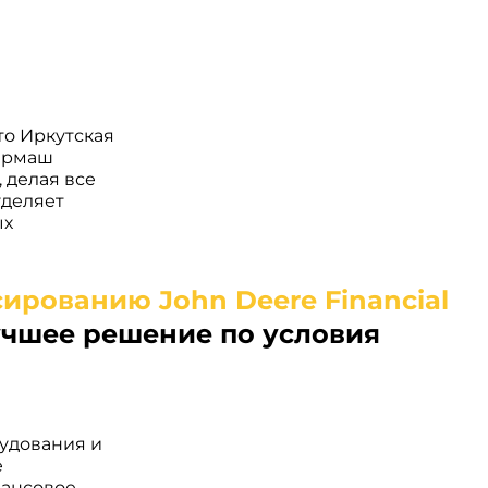
то Иркутская
бермаш
 делая все
уделяет
ых
учшее решение по условия
удования и
е
нансовое