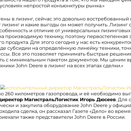
 условиях непростой конъюнктуры рынка.»
ены в лизинг, сейчас это довольно востребованный
 лизинг и какие выгоды он может получить. Лизинг 
 особенность и отличие от универсальных лизинговы
на производимую технику, поэтому первостепенная з
 продукта. Для этого сегодня у нас есть конкурент
де субсидии на определённую линейку техники, точ
ссы. Все это позволяет принимать быстрые решения
ть с минимальным пакетом документов. Мы ценим 
ики John Deere в лизинг на всех этапах сделки.»
о 260 километров газопровода, и её необходимо вы
директор МагистральЛогистик Игорь Дюсеев
. Для
чески и закупила оборудование John Deere у офици
ходила сделка, он рассказал Газете «Дело» во время
иехали также представители John Deere в России.