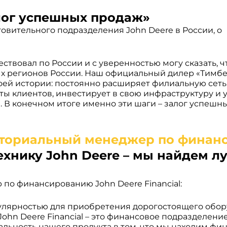
алог успешных продаж»
товительного подразделения John Deere в России, о
ствовал по России и с уверенностью могу сказать, ч
ых регионов России. Наш официальный дилер «Тим
оей истории: постоянно расширяет филиальную сеть,
ты клиентов, инвестирует в свою инфраструктуру и 
В конечном итоге именно эти шаги – залог успешн
ехнику John Deere – мы найдем л
о финансированию John Deere Financial:
пулярностью для приобретения дорогостоящего обор
 John Deere Financial – это финансовое подразделени
альность нашего продукта в том, что мы находим фи