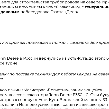
Deere для строительства трубопровода на севере Ир
твенным вручением ключей заказчику, с
генеральн
лдаковым
побеседовала Газета «Дело».
а которое вы приезжаете прямо с самолета. Все врем
ohn Deere в России вернулись из Усть-Кута, до этого 
ое турне.
елку по поставке техники для работы как раз на севе
е.
м компании «МагистральЛогистик», занимающейся
ем классе экскаватора John Deere E330 LC. Они буду
етров к северу от Усть-Кута. Вес каждой машины 33 
казывали в Иваново усиленные ковши из высокопроч