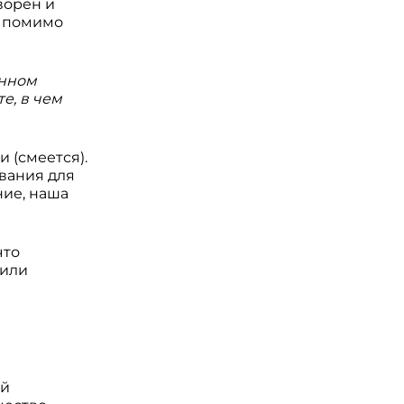
ворен и
м помимо
анном
е, в чем
 (смеется).
ования для
ние, наша
что
 или
ой