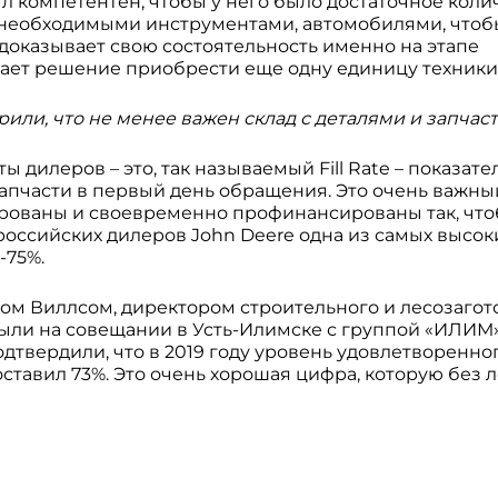
л компетентен, чтобы у него было достаточное коли
необходимыми инструментами, автомобилями, чтоб
 доказывает свою состоятельность именно на этапе
ает решение приобрести еще одну единицу техники
рили, что не менее важен склад с деталями и запчас
ы дилеров – это, так называемый Fill Rate – показате
запчасти в первый день обращения. Это очень важны
ированы и своевременно профинансированы так, что
и российских дилеров John Deere одна из самых высо
-75%.
том Виллсом, директором строительного и лесозаго
были на совещании в Усть-Илимске с группой «ИЛИМ»
твердили, что в 2019 году уровень удовлетворенног
ставил 73%. Это очень хорошая цифра, которую без 