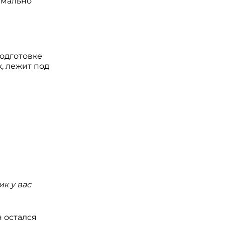
емально
подготовке
к, лежит под
к у вас
н остался