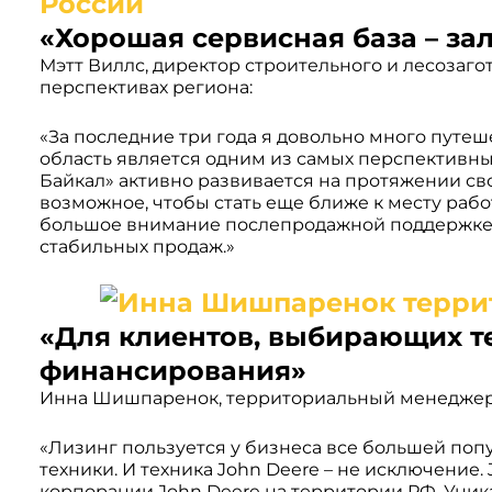
«Хорошая сервисная база – з
Мэтт Виллс, директор строительного и лесозаго
перспективах региона:
«За последние три года я довольно много путеше
область является одним из самых перспективн
Байкал» активно развивается на протяжении св
возможное, чтобы стать еще ближе к месту рабо
большое внимание послепродажной поддержке. 
стабильных продаж.»
«Для клиентов, выбирающих т
финансирования»
Инна Шишпаренок, территориальный менеджер п
«Лизинг пользуется у бизнеса все большей по
техники. И техника John Deere – не исключение.
корпорации John Deere на территории РФ. Уник