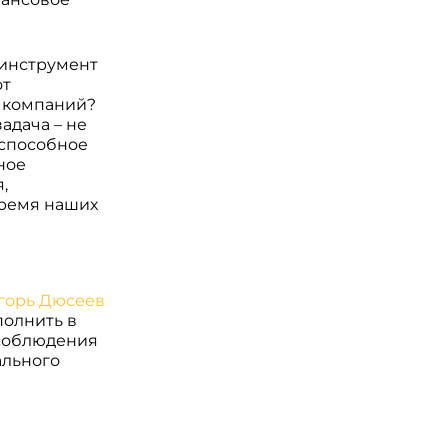
 инструмент
от
х компаний?
адача – не
оспособное
ное
,
время наших
полнить в
 соблюдения
ального