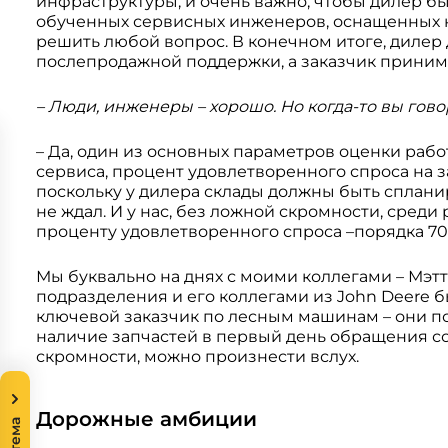
инфраструктуры, и очень важно, чтобы дилер бы
обученных сервисных инженеров, оснащенных 
решить любой вопрос. В конечном итоге, дилер
послепродажной поддержки, а заказчик приним
– Люди, инженеры – хорошо. Но когда-то вы гово
– Да, один из основных параметров оценки работ
сервиса, процент удовлетворенного спроса на 
поскольку у дилера склады должны быть сплан
не ждал. И у нас, без ложной скромности, сред
проценту удовлетворенного спроса –порядка 70
Мы буквально на днях с моими коллегами – Мэт
подразделения и его коллегами из John Deere 
ключевой заказчик по лесным машинам – они под
наличие запчастей в первый день обращения со
скромности, можно произнести вслух.
Дорожные амбиции