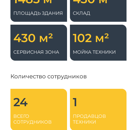
Системы 3D нивелирования
Грейферные захваты
Посевная техника
ПЛОЩАДЬ ЗДАНИЯ
СКЛАД
Мини-погрузчики
430 м²
102 м²
СЕРВИСНАЯ ЗОНА
МОЙКА ТЕХНИКИ
Количество сотрудников
24
1
ВСЕГО
ПРОДАВЦОВ
СОТРУДНИКОВ
ТЕХНИКИ